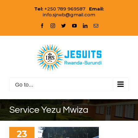
Skip
Tel:
+250 789 969587
Email:
to
info.sjrwb@gmail.com
content
facebook
instagram
twitter
youtube
linkedin
Email
Go to...
Service Yezu Mwiza
23